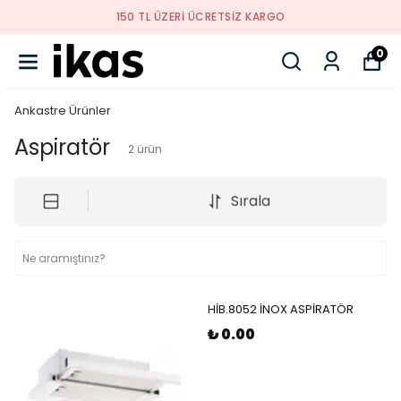
150 TL ÜZERI ÜCRETSIZ KARGO
0
Ankastre Ürünler
Aspiratör
2
ürün
Sırala
HİB.8052 İNOX ASPİRATÖR
₺ 0.00