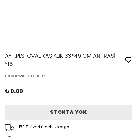
AYT.PLS. OVAL KAŞIKLIK 33*49 CM ANTRASİT
*15
Ürün Kodu
:
ST03697
₺ 0.00
STOKTA YOK
150 TL üzeri ücretsiz kargo