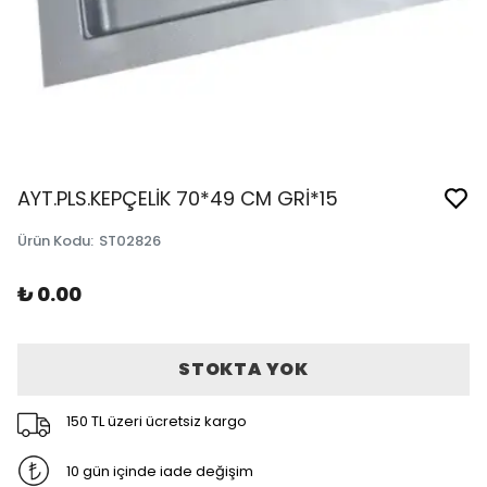
AYT.PLS.KEPÇELİK 70*49 CM GRİ*15
Ürün Kodu
:
ST02826
₺ 0.00
STOKTA YOK
150 TL üzeri ücretsiz kargo
10 gün içinde iade değişim