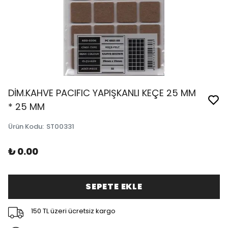
DİM.KAHVE PACIFIC YAPIŞKANLI KEÇE 25 MM
* 25 MM
Ürün Kodu
:
ST00331
₺ 0.00
SEPETE EKLE
150 TL üzeri ücretsiz kargo