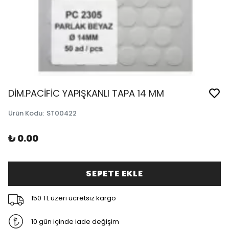
DİM.PACİFİC YAPIŞKANLI TAPA 14 MM
Ürün Kodu
:
ST00422
₺ 0.00
SEPETE EKLE
150 TL üzeri ücretsiz kargo
10 gün içinde iade değişim