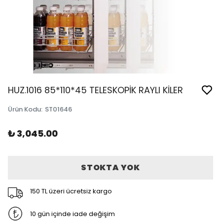
HUZ.1016 85*110*45 TELESKOPİK RAYLI KİLER
Ürün Kodu
:
ST01646
₺ 3,045.00
STOKTA YOK
150 TL üzeri ücretsiz kargo
10 gün içinde iade değişim