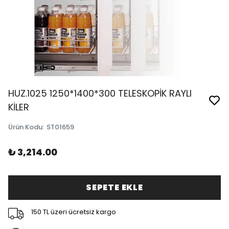
HUZ.1025 1250*1400*300 TELESKOPİK RAYLI
KİLER
Ürün Kodu
:
ST01659
₺ 3,214.00
SEPETE EKLE
150 TL üzeri ücretsiz kargo