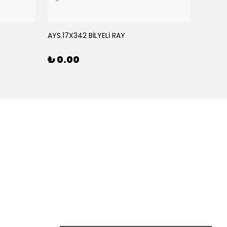
AYS.17X342 BİLYELİ RAY
AYS.17
₺ 0.00
₺ 0.