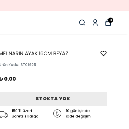
0
MEL.NARİN AYAK 16CM BEYAZ
Ürün Kodu
:
ST01925
₺ 0.00
STOKTA YOK
150 TL üzeri
10 gün içinde
ücretsiz kargo
iade değişim