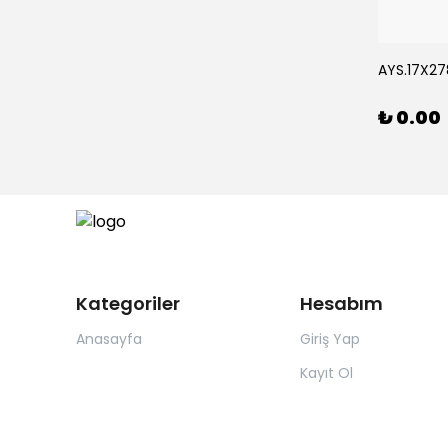
Rİ *15
AYS.17X278
₺ 0.00
Kategoriler
Hesabım
Anasayfa
Giriş Yap
Kayıt Ol