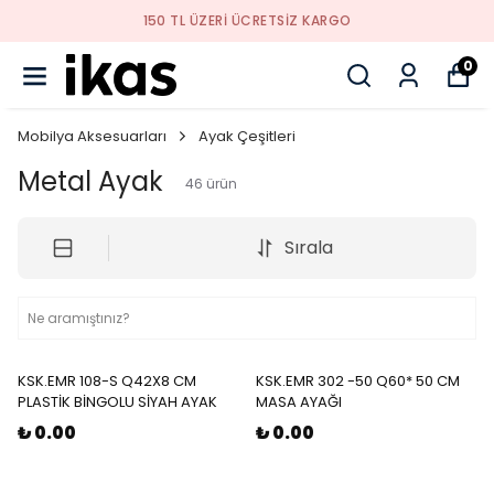
150 TL ÜZERI ÜCRETSIZ KARGO
0
Mobilya Aksesuarları
Ayak Çeşitleri
Metal Ayak
46
ürün
Sırala
KSK.EMR 108-S Q42X8 CM
KSK.EMR 302 -50 Q60* 50 CM
PLASTİK BİNGOLU SİYAH AYAK
MASA AYAĞI
₺ 0.00
₺ 0.00