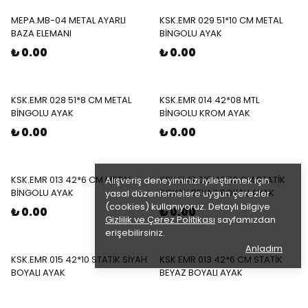
MEPA.MB-04 METAL AYARLI
KSK.EMR 029 51*10 CM METAL
BAZA ELEMANI
BİNGOLU AYAK
₺ 0.00
₺ 0.00
KSK.EMR 028 51*8 CM METAL
KSK.EMR 014 42*08 MTL
BİNGOLU AYAK
BİNGOLU KROM AYAK
₺ 0.00
₺ 0.00
KSK.EMR 013 42*6 CM METAL
KSK.EMR 015 42*10 CM STATİK
Alışveriş deneyiminizi iyileştirmek için
BİNGOLU AYAK
BOYALI BEYAZ BOYALI AYAK
yasal düzenlemelere uygun çerezler
(cookies) kullanıyoruz. Detaylı bilgiye
₺ 0.00
₺ 0.00
Gizlilik ve Çerez Politikası
sayfamızdan
erişebilirsiniz.
Anladım
KSK.EMR 015 42*10 STATİK SİYAH
KSK.EMR 013 42*6 CM STATİK
BOYALI AYAK
BEYAZ BOYALI AYAK
₺ 0.00
₺ 0.00