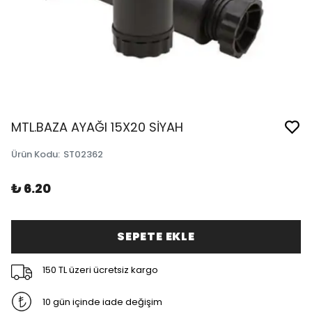
MTL.BAZA AYAĞI 15X20 SİYAH
Ürün Kodu
:
ST02362
₺ 6.20
SEPETE EKLE
150 TL üzeri ücretsiz kargo
10 gün içinde iade değişim