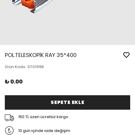
POL.TELESKOPİK RAY 35*400
Ürün Kodu
:
ST01598
₺ 0.00
SEPETE EKLE
150 TL üzeri ücretsiz kargo
10 gün içinde iade değişim