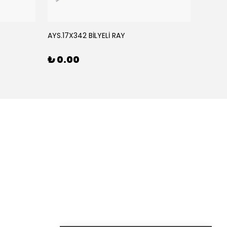
AYS.17X342 BİLYELİ RAY
AYS.17
₺ 0.00
₺ 0.