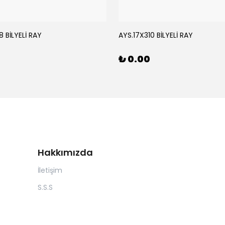
 BİLYELİ RAY
AYS.17X310 BİLYELİ RAY
₺ 0.00
Hakkımızda
İletişim
S.S.S