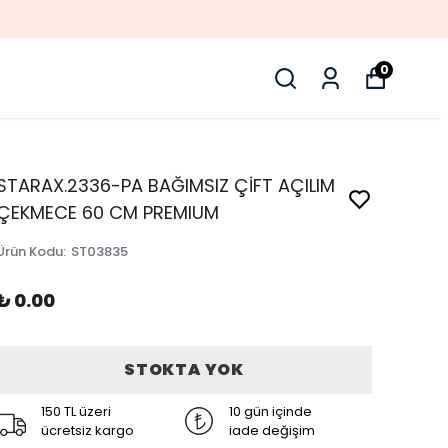
0
STARAX.2336-PA BAĞIMSIZ ÇİFT AÇILIM
ÇEKMECE 60 CM PREMIUM
Ürün Kodu
:
ST03835
₺ 0.00
STOKTA YOK
150 TL üzeri
10 gün içinde
ücretsiz kargo
iade değişim