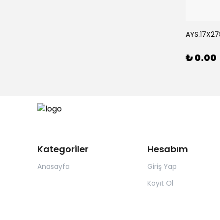
Rİ *15
AYS.17X278
₺ 0.00
Kategoriler
Hesabım
Anasayfa
Giriş Yap
Kayıt Ol