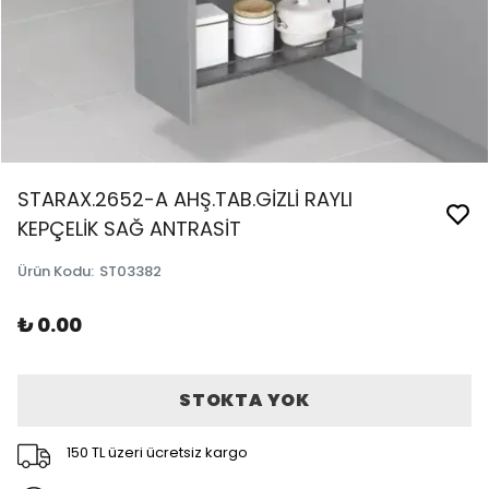
STARAX.2652-A AHŞ.TAB.GİZLİ RAYLI
KEPÇELİK SAĞ ANTRASİT
Ürün Kodu
:
ST03382
₺ 0.00
STOKTA YOK
150 TL üzeri ücretsiz kargo