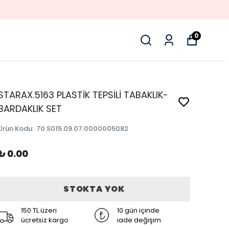
0
STARAX.5163 PLASTİK TEPSİLİ TABAKLIK-
BARDAKLIK SET
Ürün Kodu
:
70.S015.09.07.0000005082
₺ 0.00
STOKTA YOK
150 TL üzeri
10 gün içinde
ücretsiz kargo
iade değişim