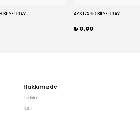
 BİLYELİ RAY
AYS.17X310 BİLYELİ RAY
₺ 0.00
Hakkımızda
İletişim
S.S.S