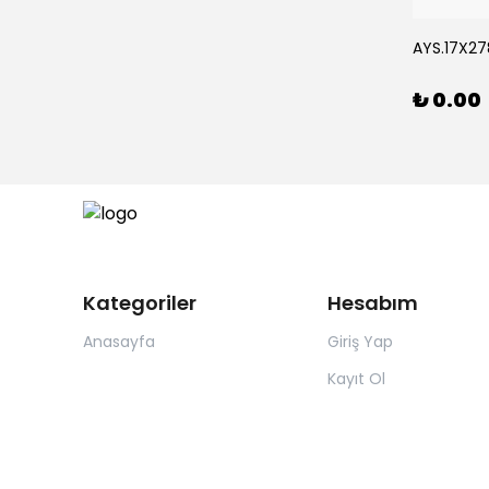
Rİ *15
AYS.17X278
₺ 0.00
Kategoriler
Hesabım
Anasayfa
Giriş Yap
Kayıt Ol