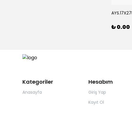
Rİ *15
AYS.17X278
₺ 0.00
Kategoriler
Hesabım
Anasayfa
Giriş Yap
Kayıt Ol