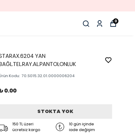
0
STARAX.6204 YAN
BAĞL.TEL.RAY.AL.PANTOLONLUK
Ürün Kodu
:
70.S015.32.01.0000006204
₺ 0.00
STOKTA YOK
150 TL üzeri
10 gün içinde
ücretsiz kargo
iade değişim