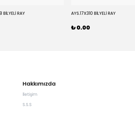
 BİLYELİ RAY
AYS.17X310 BİLYELİ RAY
₺ 0.00
Hakkımızda
İletişim
S.S.S