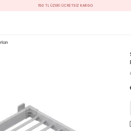
YENI SEZON ÜRÜNLER
ları