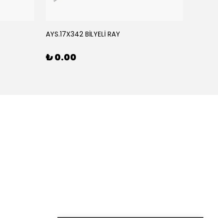
AYS.17X342 BİLYELİ RAY
AYS.17
₺ 0.00
₺ 0.