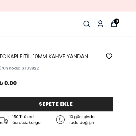
0
TC.KAPI FİTİLİ 10MM KAHVE YANDAN
Ürün Kodu
:
ST03822
₺ 0.00
SEPETE EKLE
150 TL üzeri
10 gün içinde
ücretsiz kargo
iade değişim