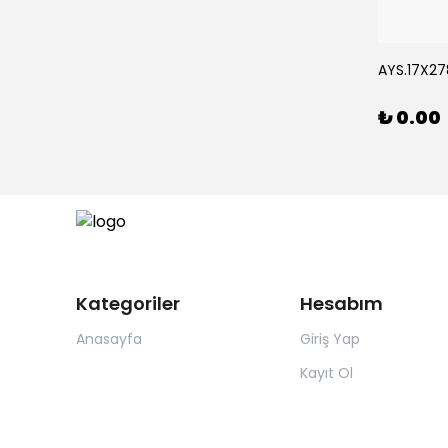
Rİ *15
AYS.17X278
₺ 0.00
Kategoriler
Hesabım
Anasayfa
Giriş Yap
Kayıt Ol